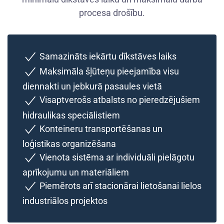
procesa drošību.
Samazināts iekārtu dīkstāves laiks
Maksimāla šļūteņu pieejamība visu
diennakti un jebkurā pasaules vietā
Visaptverošs atbalsts no pieredzējušiem
hidraulikas speciālistiem
Konteineru transportēšanas un
loģistikas organizēšana
Vienota sistēma ar individuāli pielāgotu
aprīkojumu un materiāliem
Piemērots arī stacionārai lietošanai lielos
industriālos projektos