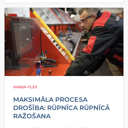
HANSA-FLEX
MAKSIMĀLA PROCESA
DROŠĪBA: RŪPNĪCA RŪPNĪCĀ
RAŽOŠANA