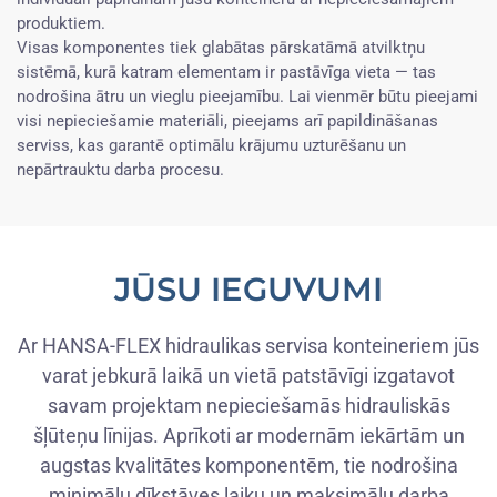
produktiem.
Visas komponentes tiek glabātas pārskatāmā atvilktņu
sistēmā, kurā katram elementam ir pastāvīga vieta — tas
nodrošina ātru un vieglu pieejamību. Lai vienmēr būtu pieejami
visi nepieciešamie materiāli, pieejams arī papildināšanas
serviss, kas garantē optimālu krājumu uzturēšanu un
nepārtrauktu darba procesu.
JŪSU IEGUVUMI
Ar HANSA-FLEX hidraulikas servisa konteineriem jūs
varat jebkurā laikā un vietā patstāvīgi izgatavot
savam projektam nepieciešamās hidrauliskās
šļūteņu līnijas. Aprīkoti ar modernām iekārtām un
augstas kvalitātes komponentēm, tie nodrošina
minimālu dīkstāves laiku un maksimālu darba