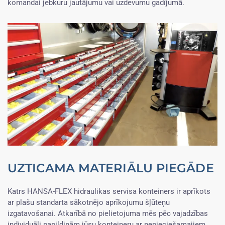
komandai jebkuru jautājumu vai uzdevumu gadījumā.
UZTICAMA MATERIĀLU PIEGĀDE
Katrs HANSA-FLEX hidraulikas servisa konteiners ir aprīkots
ar plašu standarta sākotnējo aprīkojumu šļūteņu
izgatavošanai. Atkarībā no pielietojuma mēs pēc vajadzības
individuāli papildinām jūsu konteineru ar nepieciešamajiem