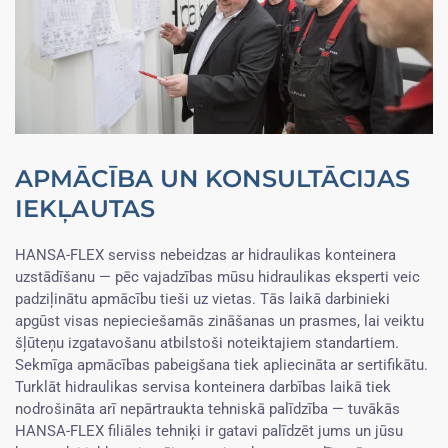
APMĀCĪBA UN KONSULTĀCIJAS
IEKĻAUTAS
HANSA-FLEX serviss nebeidzas ar hidraulikas konteinera
uzstādīšanu — pēc vajadzības mūsu hidraulikas eksperti veic
padziļinātu apmācību tieši uz vietas. Tās laikā darbinieki
apgūst visas nepieciešamās zināšanas un prasmes, lai veiktu
šļūteņu izgatavošanu atbilstoši noteiktajiem standartiem.
Sekmīga apmācības pabeigšana tiek apliecināta ar sertifikātu.
Turklāt hidraulikas servisa konteinera darbības laikā tiek
nodrošināta arī nepārtraukta tehniskā palīdzība — tuvākās
HANSA-FLEX filiāles tehniķi ir gatavi palīdzēt jums un jūsu