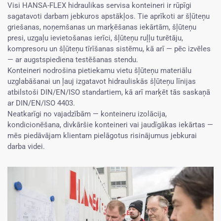
Visi HANSA-FLEX hidraulikas servisa konteineri ir rūpīgi
sagatavoti darbam jebkuros apstākļos. Tie aprīkoti ar šļūteņu
griešanas, noņemšanas un marķēšanas iekārtām, šļūteņu
presi, uzgaļu ievietošanas ierīci, šļūteņu ruļļu turētāju,
kompresoru un šļūteņu tīrīšanas sistēmu, kā arī — pēc izvēles
— ar augstspiediena testēšanas stendu.
Konteineri nodrošina pietiekamu vietu šļūteņu materiālu
uzglabāšanai un ļauj izgatavot hidrauliskās šļūteņu līnijas
atbilstoši DIN/EN/ISO standartiem, kā arī marķēt tās saskaņā
ar DIN/EN/ISO 4403.
Neatkarīgi no vajadzībām — konteineru izolācija,
kondicionēšana, divkāršie konteineri vai jaudīgākas iekārtas —
mēs piedāvājam klientam pielāgotus risinājumus jebkurai
darba videi.