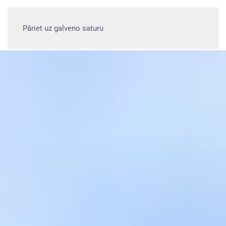
Pāriet uz galveno saturu