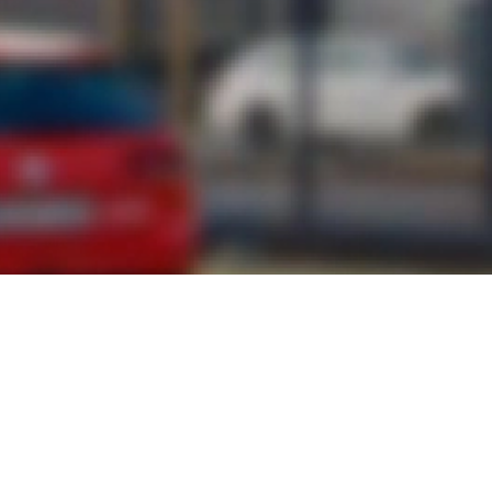
Ir jautājumi vai nepie
esošo formu, un mēs ar