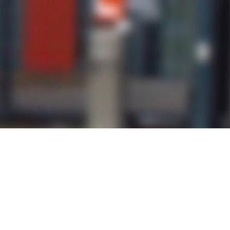
ciešama konsultācija? Lūdzu aizpildiet zemāk
 prieku sazināsimies ar jums!