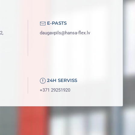
E-PASTS
2,
daugavpils@hansa-flex.lv
24H SERVISS
+371 29251920