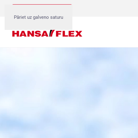
Birojs, Rīga 1:
+371 6738 5933
Pāriet uz galveno saturu