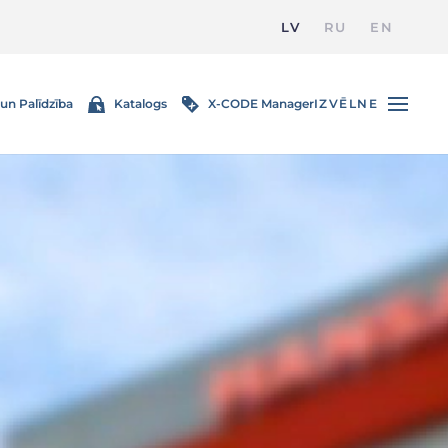
LV
RU
EN
un Palīdzība
Katalogs
X-CODE Manager
IZVĒLNE