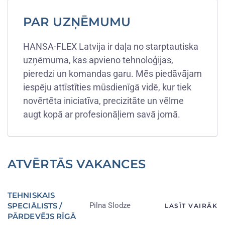
PAR UZŅĒMUMU
HANSA-FLEX Latvija ir daļa no starptautiska
uzņēmuma, kas apvieno tehnoloģijas,
pieredzi un komandas garu. Mēs piedāvājam
iespēju attīstīties mūsdienīgā vidē, kur tiek
novērtēta iniciatīva, precizitāte un vēlme
augt kopā ar profesionāļiem savā jomā.
ATVĒRTĀS VAKANCES
TEHNISKAIS
SPECIĀLISTS /
Pilna Slodze
LASĪT VAIRĀK
PĀRDEVĒJS RĪGĀ