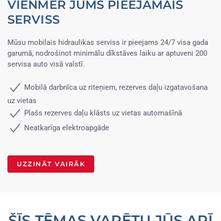
VIENMĒR JUMS PIEEJAMAIS
SERVISS
Mūsu mobilais hidraulikas serviss ir pieejams 24/7 visa gada
garumā, nodrošinot minimālu dīkstāves laiku ar aptuveni 200
servisa auto visā valstī.
Mobilā darbnīca uz riteņiem, rezerves daļu izgatavošana
uz vietas
Plašs rezerves daļu klāsts uz vietas automašīnā
Neatkarīga elektroapgāde
UZZINĀT VAIRĀK
ŠĪS TĒMAS VARĒTU JŪS ARĪ