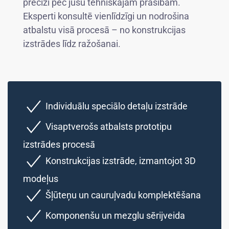
precīzi pēc jūsu tehniskajām prasībām.
Eksperti konsultē vienlīdzīgi un nodrošina
atbalstu visā procesā – no konstrukcijas
izstrādes līdz ražošanai.
Individuālu speciālo detaļu izstrāde
Visaptverošs atbalsts prototipu
izstrādes procesā
Konstrukcijas izstrāde, izmantojot 3D
modeļus
Šļūteņu un cauruļvadu komplektēšana
Komponenšu un mezglu sērijveida