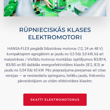
RŪPNIECISKĀS KLASES
ELEKTROMOTORI
HANSA-FLEX piegādā līdzstrāvas motorus (12, 24 un 48 V)
kompaktajiem agregātiem ar jaudu no 0,5 līdz 3,0 kW, kā arī
maiņstrāvas / trīsfāžu motorus montāžas izpildījumos B3/B14,
B3/B5 un B5 dažādās energoefektivitātes klasēs (IE2, IE3) ar
jaudu no 0,54 līdz 63 kW. Pēc pieprasījuma pieejamas arī citas
versijas — ar nestandarta spriegumu, lielāku jaudu, frekvenču
pārveidotājiem un citām efektivitātes klasēm.
SKATĪT ELEKTROMOTORUS