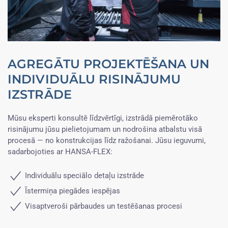
AGREGĀTU PROJEKTĒŠANA UN
INDIVIDUĀLU RISINĀJUMU
IZSTRĀDE
Mūsu eksperti konsultē līdzvērtīgi, izstrādā piemērotāko
risinājumu jūsu pielietojumam un nodrošina atbalstu visā
procesā — no konstrukcijas līdz ražošanai. Jūsu ieguvumi,
sadarbojoties ar HANSA-FLEX:
Individuālu speciālo detaļu izstrāde
Īstermiņa piegādes iespējas
Visaptveroši pārbaudes un testēšanas procesi