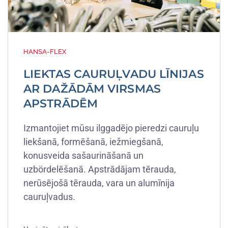
HANSA-FLEX
LIEKTAS CAURUĻVADU LĪNIJAS
AR DAŽĀDĀM VIRSMAS
APSTRĀDĒM
Izmantojiet mūsu ilggadējo pieredzi cauruļu
liekšanā, formēšanā, iežmiegšanā,
konusveida sašaurināšanā un
uzbördelēšanā. Apstrādājam tērauda,
nerūsējošā tērauda, vara un alumīnija
cauruļvadus.