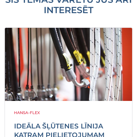
INTERESĒT
HANSA-FLEX
IDEĀLA ŠĻŪTENES LĪNIJA
KATRAM PIELIETOJUMAM