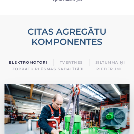
CITAS AGREGĀTU
KOMPONENTES
ELEKTROMOTORI
TVERTNES
SILTUMMAIŅI
ZOBRATU PLŪSMAS SADALĪTĀJI
PIEDERUMI