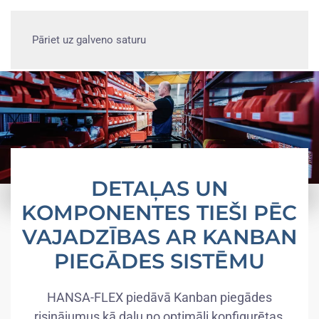
Pāriet uz galveno saturu
DETAĻAS UN
KOMPONENTES TIEŠI PĒC
VAJADZĪBAS AR KANBAN
PIEGĀDES SISTĒMU
HANSA-FLEX piedāvā Kanban piegādes
risinājumus kā daļu no optimāli konfigurētas,