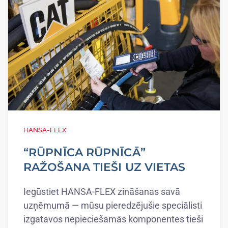
HANSA-FLEX
“RŪPNĪCA RŪPNĪCĀ”
RAŽOŠANA TIEŠI UZ VIETAS
Iegūstiet HANSA-FLEX zināšanas savā
uzņēmumā — mūsu pieredzējušie speciālisti
izgatavos nepieciešamās komponentes tieši