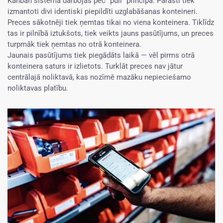
Kanban sistēma darbojas pēc “pull” principa. Parasti tiek
izmantoti divi identiski piepildīti uzglabāšanas konteineri.
Preces sākotnēji tiek ņemtas tikai no viena konteinera. Tiklīdz
tas ir pilnībā iztukšots, tiek veikts jauns pasūtījums, un preces
turpmāk tiek ņemtas no otrā konteinera.
Jaunais pasūtījums tiek piegādāts laikā — vēl pirms otrā
konteinera saturs ir izlietots. Turklāt preces nav jātur
centrālajā noliktavā, kas nozīmē mazāku nepieciešamo
noliktavas platību.