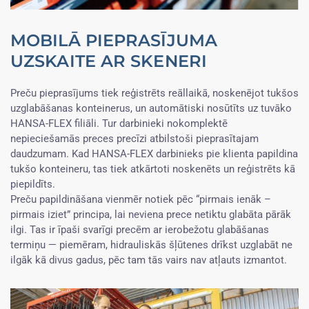
MOBILĀ PIEPRASĪJUMA
UZSKAITE AR SKENERI
Preču pieprasījums tiek reģistrēts reāllaikā, noskenējot tukšos
uzglabāšanas konteinerus, un automātiski nosūtīts uz tuvāko
HANSA-FLEX filiāli. Tur darbinieki nokomplektē
nepieciešamās preces precīzi atbilstoši pieprasītajam
daudzumam. Kad HANSA-FLEX darbinieks pie klienta papildina
tukšo konteineru, tas tiek atkārtoti noskenēts un reģistrēts kā
piepildīts.
Preču papildināšana vienmēr notiek pēc “pirmais ienāk –
pirmais iziet” principa, lai neviena prece netiktu glabāta pārāk
ilgi. Tas ir īpaši svarīgi precēm ar ierobežotu glabāšanas
termiņu — piemēram, hidrauliskās šļūtenes drīkst uzglabāt ne
ilgāk kā divus gadus, pēc tam tās vairs nav atļauts izmantot.