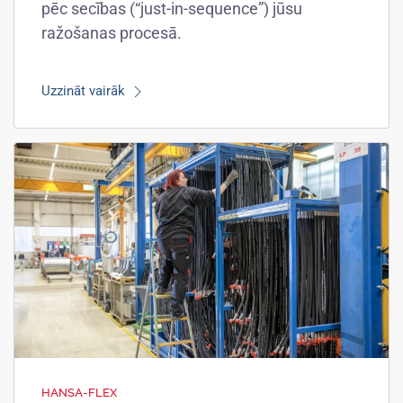
pēc secības (“just-in-sequence”) jūsu
ražošanas procesā.
Uzzināt vairāk
HANSA-FLEX