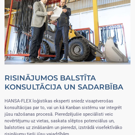
RISINĀJUMOS BALSTĪTA
KONSULTĀCIJA UN SADARBĪBA
HANSA-FLEX loģistikas eksperti sniedz visaptverošas
konsultācijas par to, vai un kā Kanban sistēmu var integrēt
jūsu ražošanas procesā. Pieredzējušie speciālisti veic
novērtējumu uz vietas, saskata slēptos potenciālus un,
balstoties uz zināšanām un pieredzi, izstrādā visefektīvāko
risinājumu tieši jūsu vajadzībām.