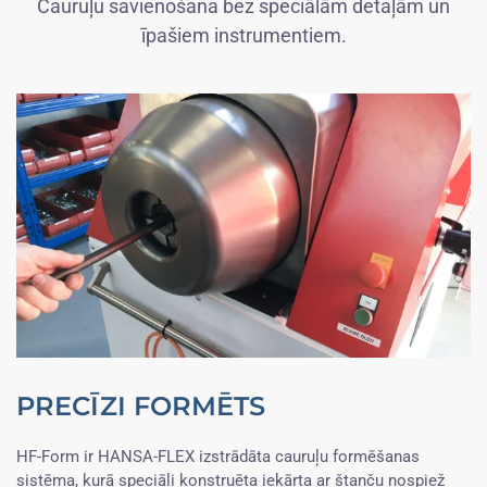
Cauruļu savienošana bez speciālām detaļām un
īpašiem instrumentiem.
PRECĪZI FORMĒTS
HF-Form ir HANSA-FLEX izstrādāta cauruļu formēšanas
sistēma, kurā speciāli konstruēta iekārta ar štanču nospiež