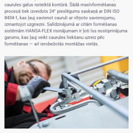
caurules galus noteiktā kontūrā. Šādā masīvformēšanas
procesā tiek izveidots 24° pieslēgums saskaņā ar DIN ISO
8434-1, kas ļauj savienot cauruli ar vītņoto savienojumu,
izmantojot uzgriezni. Salīdzinājumā ar citām formēšanas
sistēmām HANSA-FLEX risinājumam ir ļoti īss nostiprinājuma
garums, kas ļauj veikt caurules liekšanu uzreiz pēc
formēšanas — arī ierobežotās montāžas vietās.