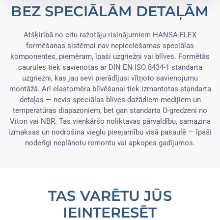
BEZ SPECIĀLĀM DETAĻĀM
Atšķirībā no citu ražotāju risinājumiem HANSA-FLEX
formēšanas sistēmai nav nepieciešamas speciālas
komponentes, piemēram, īpaši uzgriežņi vai blīves. Formētās
caurules tiek savienotas ar DIN EN ISO 8434-1 standarta
uzgriezni, kas jau sevi pierādījusi vītņoto savienojumu
montāžā. Arī elastomēra blīvēšanai tiek izmantotas standarta
detaļas — nevis speciālas blīves dažādiem medijiem un
temperatūras diapazoniem, bet gan standarta O-gredzeni no
Viton vai NBR. Tas vienkāršo noliktavas pārvaldību, samazina
izmaksas un nodrošina vieglu pieejamību visā pasaulē — īpaši
noderīgi neplānotu remontu vai apkopes gadījumos.
TAS VARĒTU JŪS
IEINTERESĒT