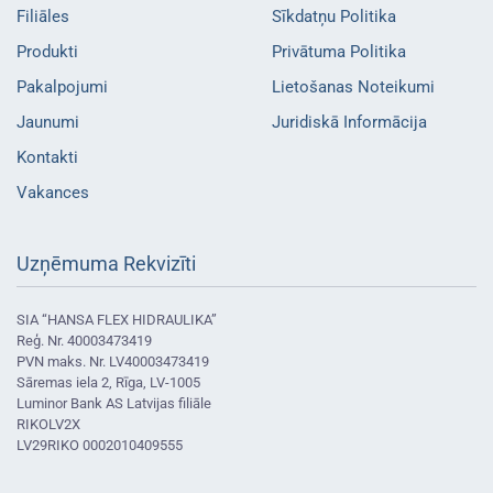
Filiāles
Sīkdatņu Politika
Produkti
Privātuma Politika
Pakalpojumi
Lietošanas Noteikumi
Jaunumi
Juridiskā Informācija
Kontakti
Vakances
Uzņēmuma Rekvizīti
SIA “HANSA FLEX HIDRAULIKA”
Reģ. Nr. 40003473419
PVN maks. Nr. LV40003473419
Sāremas iela 2, Rīga, LV-1005
Luminor Bank AS Latvijas filiāle
RIKOLV2X
LV29RIKO 0002010409555