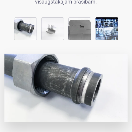
visaugstākajām prasībām.