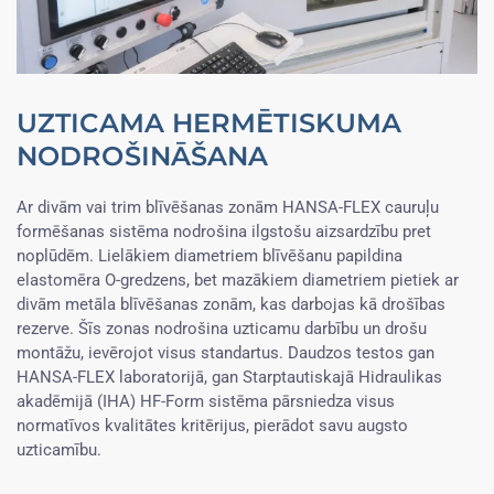
UZTICAMA HERMĒTISKUMA
NODROŠINĀŠANA
Ar divām vai trim blīvēšanas zonām HANSA-FLEX cauruļu
formēšanas sistēma nodrošina ilgstošu aizsardzību pret
noplūdēm. Lielākiem diametriem blīvēšanu papildina
elastomēra O-gredzens, bet mazākiem diametriem pietiek ar
divām metāla blīvēšanas zonām, kas darbojas kā drošības
rezerve. Šīs zonas nodrošina uzticamu darbību un drošu
montāžu, ievērojot visus standartus. Daudzos testos gan
HANSA-FLEX laboratorijā, gan Starptautiskajā Hidraulikas
akadēmijā (IHA) HF-Form sistēma pārsniedza visus
normatīvos kvalitātes kritērijus, pierādot savu augsto
uzticamību.