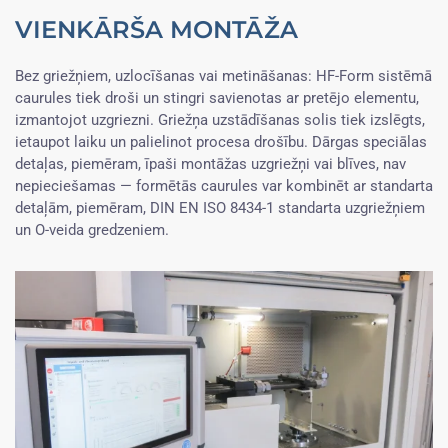
VIENKĀRŠA MONTĀŽA
Bez griežņiem, uzlocīšanas vai metināšanas: HF-Form sistēmā
caurules tiek droši un stingri savienotas ar pretējo elementu,
izmantojot uzgriezni. Griežņa uzstādīšanas solis tiek izslēgts,
ietaupot laiku un palielinot procesa drošību. Dārgas speciālas
detaļas, piemēram, īpaši montāžas uzgriežņi vai blīves, nav
nepieciešamas — formētās caurules var kombinēt ar standarta
detaļām, piemēram, DIN EN ISO 8434-1 standarta uzgriežņiem
un O-veida gredzeniem.