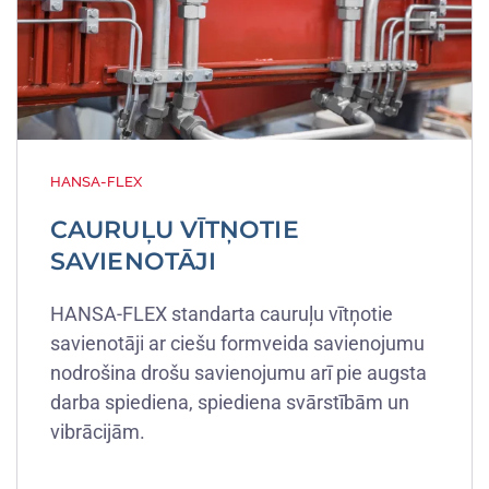
HANSA-FLEX
CAURUĻU VĪTŅOTIE
SAVIENOTĀJI
HANSA-FLEX standarta cauruļu vītņotie
savienotāji ar ciešu formveida savienojumu
nodrošina drošu savienojumu arī pie augsta
darba spiediena, spiediena svārstībām un
vibrācijām.