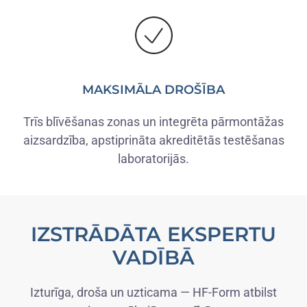
MAKSIMĀLA DROŠĪBA
Trīs blīvēšanas zonas un integrēta pārmontāžas
aizsardzība, apstiprināta akreditētās testēšanas
laboratorijās.
IZSTRĀDĀTA EKSPERTU
VADĪBĀ
Izturīga, droša un uzticama — HF-Form atbilst