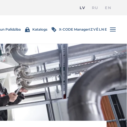
LV
RU
EN
un Palīdzība
Katalogs
X-CODE Manager
IZVĒLNE