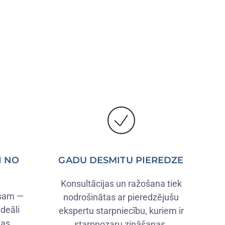
I NO
GADU DESMITU PIEREDZE
Konsultācijas un ražošana tiek
isam —
nodrošinātas ar pieredzējušu
deāli
ekspertu starpniecību, kuriem ir
tas.
starpnozaru zināšanas.