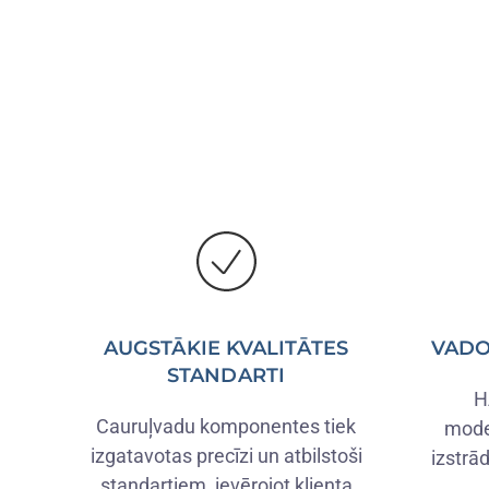
AUGSTĀKIE KVALITĀTES
VADO
STANDARTI
H
Cauruļvadu komponentes tiek
mode
izgatavotas precīzi un atbilstoši
izstrā
standartiem, ievērojot klienta