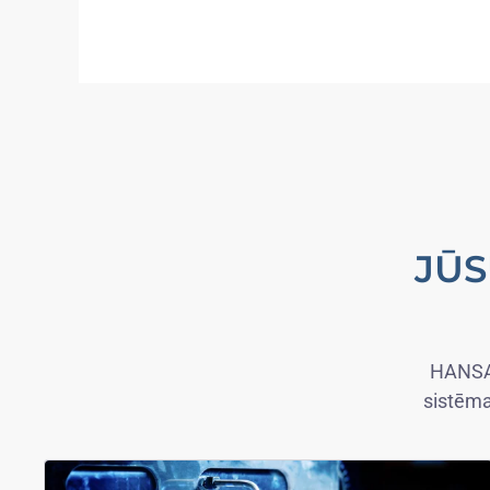
JŪS
HANSA-
sistēma