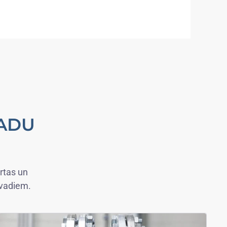
VADU
rtas un
ļvadiem.