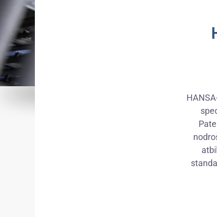
HANSA-F
spe
Pate
nodroš
atbi
standa