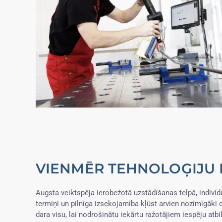
VIENMĒR TEHNOLOĢIJU 
Augsta veiktspēja ierobežotā uzstādīšanas telpā, individu
termiņi un pilnīga izsekojamība kļūst arvien nozīmīgāk
dara visu, lai nodrošinātu iekārtu ražotājiem iespēju atb