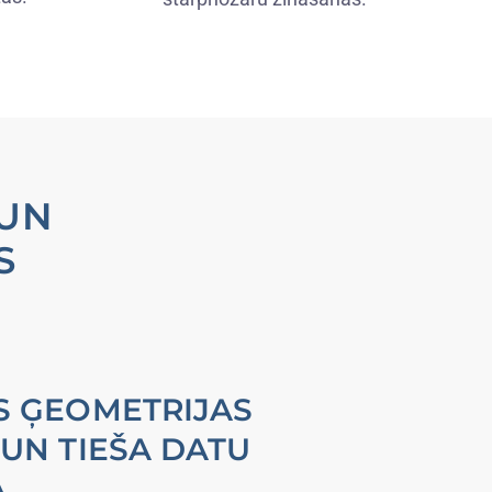
 UN
S
S ĢEOMETRIJAS
UN TIEŠA DATU
A