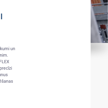
I
ekumi un
nim.
-FLEX
precīzi
aunus
mēšanas