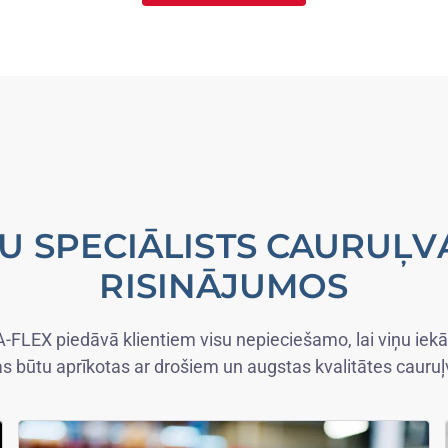
U SPECIĀLISTS CAURUĻ
RISINĀJUMOS
FLEX piedāvā klientiem visu nepieciešamo, lai viņu iekā
s būtu aprīkotas ar drošiem un augstas kvalitātes cauru