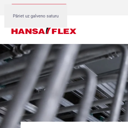
Birojs, Rīga 1:
+371 6738 5933
Pāriet uz galveno saturu