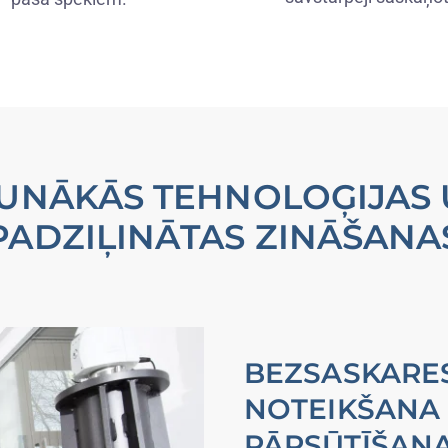
UNĀKĀS TEHNOLOĢIJAS
PADZIĻINĀTAS ZINĀŠANA
BEZSASKARE
NOTEIKŠANA 
PĀRSŪTĪŠAN