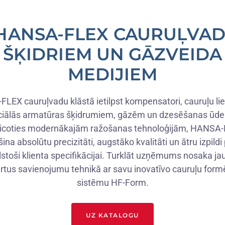
HANSA-FLEX CAURUĻVAD
ŠĶIDRIEM UN GĀZVEIDA
MEDIJIEM
LEX cauruļvadu klāstā ietilpst kompensatori, cauruļu li
ciālās armatūras šķidrumiem, gāzēm un dzesēšanas ūde
icoties modernākajām ražošanas tehnoloģijām, HANSA
ina absolūtu precizitāti, augstāko kvalitāti un ātru izpildi 
lstoši klienta specifikācijai. Turklāt uzņēmums nosaka j
rtus savienojumu tehnikā ar savu inovatīvo cauruļu for
sistēmu HF-Form.
UZ KATALOGU