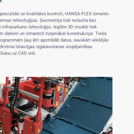
precizitāti un kvalitātes kontroli, HANSA-FLEX izmanto
ernas tehnoloģijas. Ģeometrija tiek nolasīta bez
i infrasarkano tehnoloģiju. Iegūtie 3D modeļi tiek
jiem datiem un izmantoti turpmākai konstrukcijai. Tiešā
grammām ļauj ātri apstrādāt datus, savukārt iekšējās
rošina īslaicīgas izgatavošanas iespējamības
īšanu uz CAD vidi.