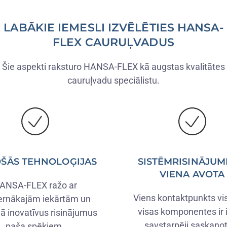
LABĀKIE IEMESLI IZVĒLĒTIES HANSA-
FLEX CAURUĻVADUS
Šie aspekti raksturo HANSA-FLEX kā augstas kvalitātes
cauruļvadu speciālistu.
ŠĀS TEHNOLOĢIJAS
SISTĒMRISINĀJUM
VIENA AVOTA
ANSA-FLEX ražo ar
Viens kontaktpunkts v
rnākajām iekārtām un
visas komponentes ir i
dā inovatīvus risinājumus
savstarpēji saskaņo
paša spēkiem.