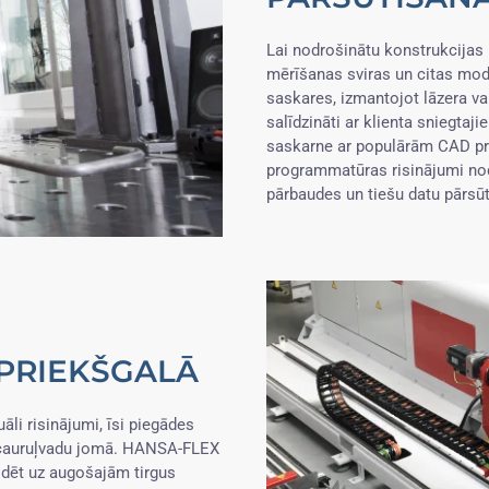
Lai nodrošinātu konstrukcijas 
mērīšanas sviras un citas mod
saskares, izmantojot lāzera va
salīdzināti ar klienta sniegta
saskarne ar populārām CAD pro
programmatūras risinājumi nod
pārbaudes un tiešu datu pārsūt
PRIEKŠGALĀ
āli risinājumi, īsi piegādes
i cauruļvadu jomā. HANSA-FLEX
ildēt uz augošajām tirgus