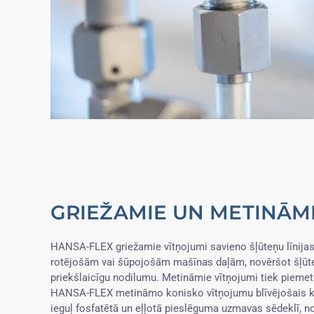
GRIEŽAMIE UN METINĀM
HANSA-FLEX griežamie vītņojumi savieno šļūteņu līnijas 
rotējošām vai šūpojošām mašīnas daļām, novēršot šļūt
priekšlaicīgu nodilumu. Metināmie vītņojumi tiek piemetin
HANSA-FLEX metināmo konisko vītņojumu blīvējošais ko
ieguļ fosfatētā un eļļotā pieslēguma uzmavas sēdeklī, n