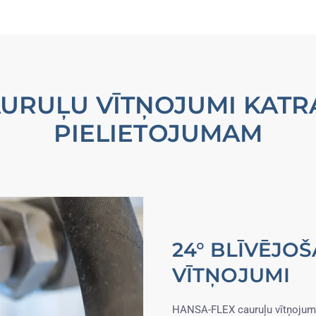
URUĻU VĪTŅOJUMI KAT
PIELIETOJUMAM
24° BLĪVĒJO
VĪTŅOJUMI
HANSA-FLEX cauruļu vītņojumi