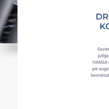
DR
K
Savie
jutīg
HANSA-FL
pie augs
hermētisk