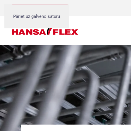
Birojs, Rīga 1:
+371 6738 5933
Pāriet uz galveno saturu