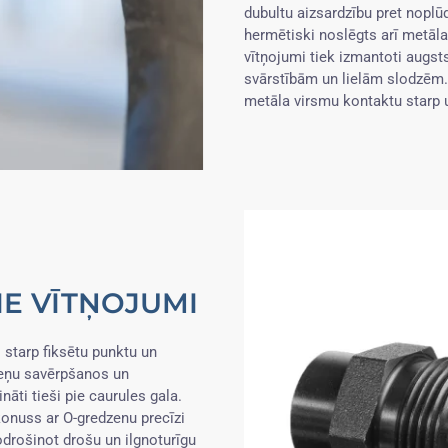
dubultu aizsardzību pret nopl
hermētiski noslēgts arī metā
vītņojumi tiek izmantoti augst
svārstībām un lielām slodzēm.
metāla virsmu kontaktu starp
IE VĪTŅOJUMI
starp fiksētu punktu un
eņu savērpšanos un
āti tieši pie caurules gala.
nuss ar O-gredzenu precīzi
odrošinot drošu un ilgnoturīgu