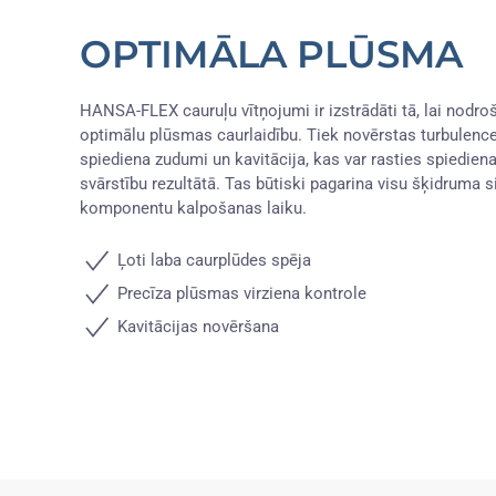
OPTIMĀLA PLŪSMA
HANSA-FLEX cauruļu vītņojumi ir izstrādāti tā, lai nodro
optimālu plūsmas caurlaidību. Tiek novērstas turbulence
spiediena zudumi un kavitācija, kas var rasties spiedien
svārstību rezultātā. Tas būtiski pagarina visu šķidruma 
komponentu kalpošanas laiku.
Ļoti laba caurplūdes spēja
Precīza plūsmas virziena kontrole
Kavitācijas novēršana