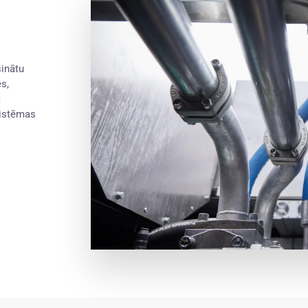
šinātu
s,
a
sistēmas