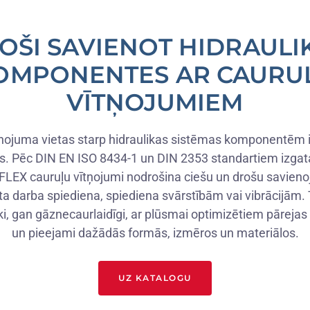
OŠI SAVIENOT HIDRAULI
OMPONENTES AR CAURU
VĪTŅOJUMIEM
nojuma vietas starp hidraulikas sistēmas komponentēm ir
as. Pēc DIN EN ISO 8434-1 un DIN 2353 standartiem izgat
EX cauruļu vītņojumi nodrošina ciešu un drošu savien
ta darba spiediena, spiediena svārstībām vai vibrācijām. T
i, gan gāznecaurlaidīgi, ar plūsmai optimizētiem pārej
un pieejami dažādās formās, izmēros un materiālos.
UZ KATALOGU