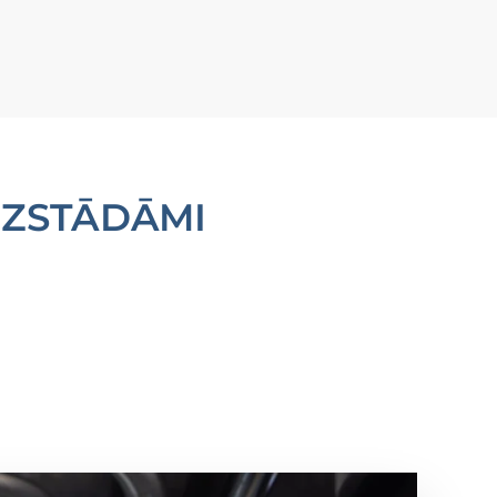
 UZSTĀDĀMI