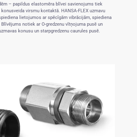
ūdēm – papildus elastomēra blīvei savienojums tiek
la konusveida virsmu kontaktā. HANSA-FLEX uzmavu
spiediena lietojumos ar spēcīgām vibrācijām, spiediena
 Blīvējums notiek ar O-gredzenu vītņojuma pusē un
 uzmavas konusu un starpgredzenu caurules pusē.