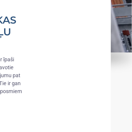
KAS
ĻU
 īpaši
avotie
ojumu pat
ie ir gan
as posmiem