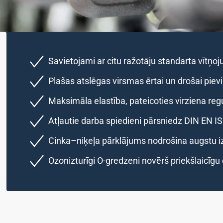
Savietojami ar citu ražotāju standarta vītņo
Plašas atslēgas virsmas ērtai un drošai piev
Maksimāla elastība, pateicoties virziena reg
Atļautie darba spiedieni pārsniedz DIN EN I
Cinka–niķeļa pārklājums nodrošina augstu iz
Ozonizturīgi O-gredzeni novērš priekšlaicīgu