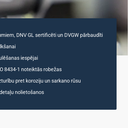
jumiem, DNV GL sertificēti un DVGW pārbaudīti
ilkšanai
ulēšanas iespējai
SO 8434-1 noteiktās robežas
turību pret koroziju un sarkano rūsu
 detaļu nolietošanos