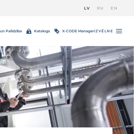
LV
RU
EN
un Palīdzība
Katalogs
X-CODE Manager
IZVĒLNE