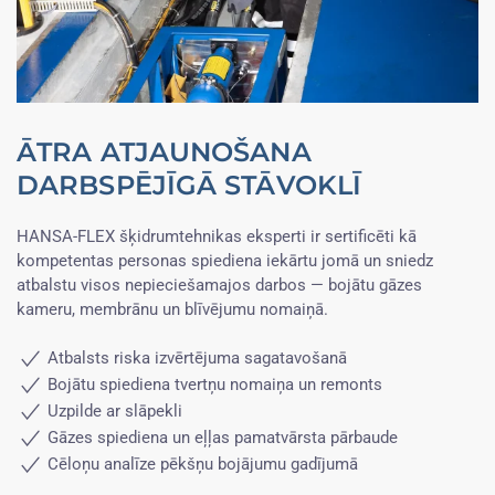
ĀTRA ATJAUNOŠANA
DARBSPĒJĪGĀ STĀVOKLĪ
HANSA-FLEX šķidrumtehnikas eksperti ir sertificēti kā
kompetentas personas spiediena iekārtu jomā un sniedz
atbalstu visos nepieciešamajos darbos — bojātu gāzes
kameru, membrānu un blīvējumu nomaiņā.
Atbalsts riska izvērtējuma sagatavošanā
Bojātu spiediena tvertņu nomaiņa un remonts
Uzpilde ar slāpekli
Gāzes spiediena un eļļas pamatvārsta pārbaude
Cēloņu analīze pēkšņu bojājumu gadījumā