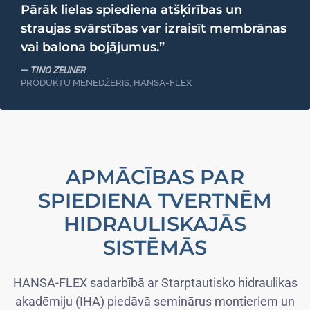
Pārāk lielas spiediena atšķirības un
straujas svārstības var izraisīt membrānas
vai balona bojājumus.”
TINO ZEUNER
PRODUKTU MENEDŽERIS, HANSA-FLEX
APMĀCĪBAS PAR
SPIEDIENA TVERTNĒM
HIDRAULISKAJĀS
SISTĒMĀS
HANSA-FLEX sadarbībā ar Starptautisko hidraulikas
akadēmiju (IHA) piedāvā seminārus montieriem un