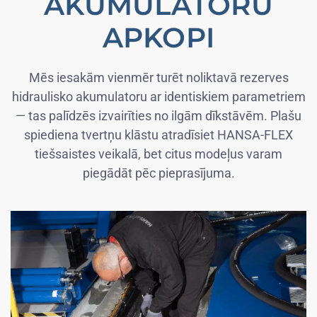
AKUMULATORU
APKOPI
Mēs iesakām vienmēr turēt noliktavā rezerves
hidraulisko akumulatoru ar identiskiem parametriem
— tas palīdzēs izvairīties no ilgām dīkstāvēm. Plašu
spiediena tvertņu klāstu atradīsiet HANSA-FLEX
tiešsaistes veikalā, bet citus modeļus varam
piegādāt pēc pieprasījuma.