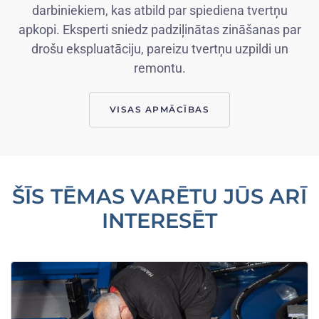
darbiniekiem, kas atbild par spiediena tvertņu
apkopi. Eksperti sniedz padziļinātas zināšanas par
drošu ekspluatāciju, pareizu tvertņu uzpildi un
remontu.
VISAS APMĀCĪBAS
ŠĪS TĒMAS VARĒTU JŪS ARĪ
INTERESĒT