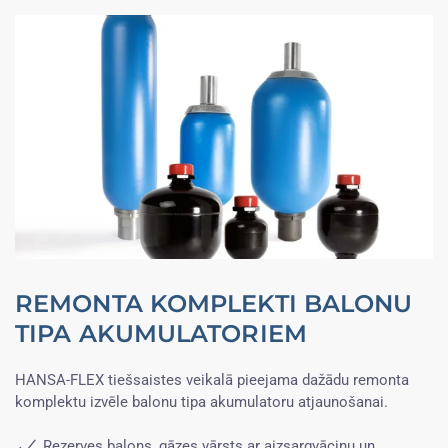
REMONTA KOMPLEKTI BALONU
TIPA AKUMULATORIEM
HANSA-FLEX tiešsaistes veikalā pieejama dažādu remonta
komplektu izvēle balonu tipa akumulatoru atjaunošanai.
Rezerves balons, gāzes vārsts ar aizsargvāciņu un