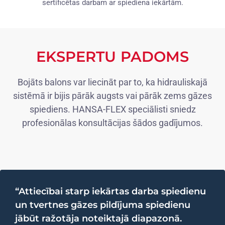
sertificētas darbam ar spiediena iekārtām.
EKSPERTU PADOMS
Bojāts balons var liecināt par to, ka hidrauliskajā
sistēmā ir bijis pārāk augsts vai pārāk zems gāzes
spiediens. HANSA-FLEX speciālisti sniedz
profesionālas konsultācijas šādos gadījumos.
“Attiecībai starp iekārtas darba spiedienu
un tvertnes gāzes pildījuma spiedienu
jābūt ražotāja noteiktajā diapazonā.