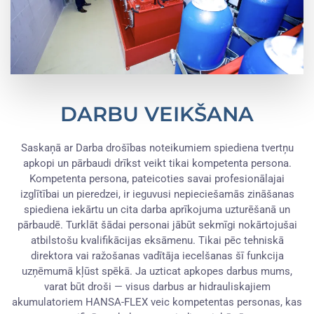
DARBU VEIKŠANA
Saskaņā ar Darba drošības noteikumiem spiediena tvertņu
apkopi un pārbaudi drīkst veikt tikai kompetenta persona.
Kompetenta persona, pateicoties savai profesionālajai
izglītībai un pieredzei, ir ieguvusi nepieciešamās zināšanas
spiediena iekārtu un cita darba aprīkojuma uzturēšanā un
pārbaudē. Turklāt šādai personai jābūt sekmīgi nokārtojušai
atbilstošu kvalifikācijas eksāmenu. Tikai pēc tehniskā
direktora vai ražošanas vadītāja iecelšanas šī funkcija
uzņēmumā kļūst spēkā. Ja uzticat apkopes darbus mums,
varat būt droši — visus darbus ar hidrauliskajiem
akumulatoriem HANSA-FLEX veic kompetentas personas, kas