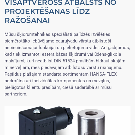
VISAPTVEROŠS ATBALSTS NO
PROJEKTĒŠANAS LĪDZ
RAŽOŠANAI
Mūsu šķidrumtehnikas speciālisti palīdzēs izvēlēties
piemērotāko iebūvējamo cauruļvadu vārstu atbilstoši
nepieciešamajai funkcijai un pielietojuma videi. Arī gadījumos,
kad tiek izmantoti estera bāzes šķidrumi vai ūdens-glikola
maisījumi, kuri neatbilst DIN 51524 prasībām hidrauliskajām
miner/eļļām, mēs piedāvājam atbilstošu vārstu risinājumu.
Papildus plašajam standarta sortimentam HANSA-FLEX
nodrošina arī individuālas komponentes un mezglus,
pielāgotus klientu prasībām, ciešā sadarbībā ar mūsu
partneriem.