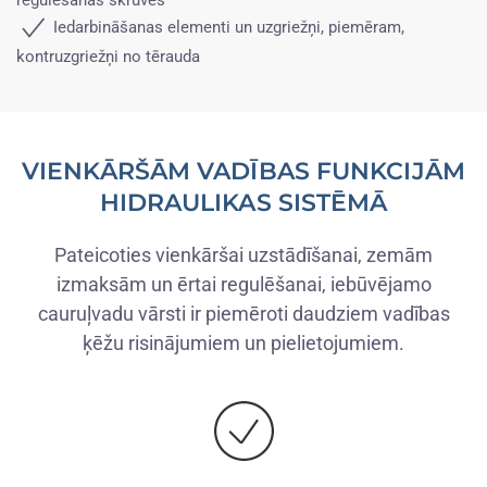
regulēšanas skrūves
Iedarbināšanas elementi un uzgriežņi, piemēram,
kontruzgriežņi no tērauda
VIENKĀRŠĀM VADĪBAS FUNKCIJĀM
HIDRAULIKAS SISTĒMĀ
Pateicoties vienkāršai uzstādīšanai, zemām
izmaksām un ērtai regulēšanai, iebūvējamo
cauruļvadu vārsti ir piemēroti daudziem vadības
ķēžu risinājumiem un pielietojumiem.