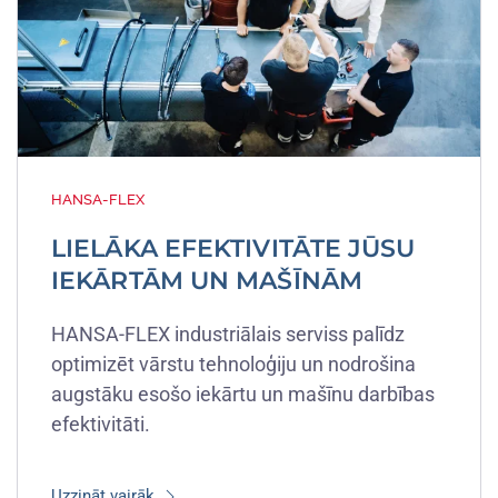
HANSA-FLEX
LIELĀKA EFEKTIVITĀTE JŪSU
IEKĀRTĀM UN MAŠĪNĀM
HANSA-FLEX industriālais serviss palīdz
optimizēt vārstu tehnoloģiju un nodrošina
augstāku esošo iekārtu un mašīnu darbības
efektivitāti.
Uzzināt vairāk