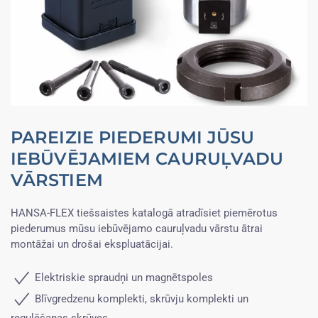
PAREIZIE PIEDERUMI JŪSU
IEBŪVĒJAMIEM CAURUĻVADU
VĀRSTIEM
HANSA-FLEX tiešsaistes katalogā atradīsiet piemērotus
piederumus mūsu iebūvējamo cauruļvadu vārstu ātrai
montāžai un drošai ekspluatācijai.
Elektriskie spraudņi un magnētspoles
Blīvgredzenu komplekti, skrūvju komplekti un