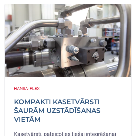
HANSA-FLEX
KOMPAKTI KASETVĀRSTI
ŠAURĀM UZSTĀDĪŠANAS
VIETĀM
Kasetvārsti, pateicoties tiešai integrēšanai