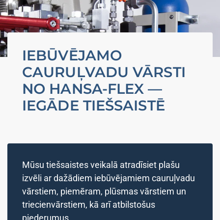
IEBŪVĒJAMO
CAURUĻVADU VĀRSTI
NO HANSA-FLEX —
IEGĀDE TIEŠSAISTĒ
Mūsu tiešsaistes veikalā atradīsiet plašu
izvēli ar dažādiem iebūvējamiem cauruļvadu
vārstiem, piemēram, plūsmas vārstiem un
triecienvārstiem, kā arī atbilstošus
piederumus.