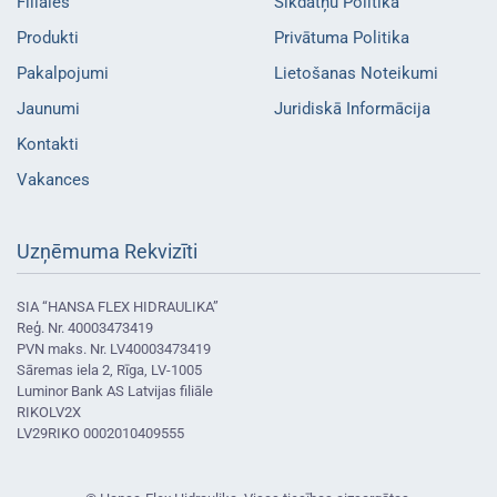
Filiāles
Sīkdatņu Politika
Produkti
Privātuma Politika
Pakalpojumi
Lietošanas Noteikumi
Jaunumi
Juridiskā Informācija
Kontakti
Vakances
Uzņēmuma Rekvizīti
SIA “HANSA FLEX HIDRAULIKA”
Reģ. Nr. 40003473419
PVN maks. Nr. LV40003473419
Sāremas iela 2, Rīga, LV-1005
Luminor Bank AS Latvijas filiāle
RIKOLV2X
LV29RIKO 0002010409555