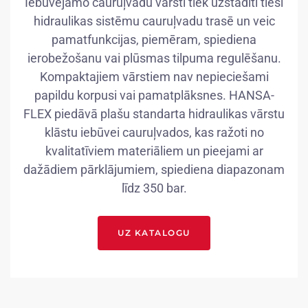
Iebūvējamo cauruļvadu vārsti tiek uzstādīti tieši
hidraulikas sistēmu cauruļvadu trasē un veic
pamatfunkcijas, piemēram, spiediena
ierobežošanu vai plūsmas tilpuma regulēšanu.
Kompaktajiem vārstiem nav nepieciešami
papildu korpusi vai pamatplāksnes. HANSA-
FLEX piedāvā plašu standarta hidraulikas vārstu
klāstu iebūvei cauruļvados, kas ražoti no
kvalitatīviem materiāliem un pieejami ar
dažādiem pārklājumiem, spiediena diapazonam
līdz 350 bar.
UZ KATALOGU