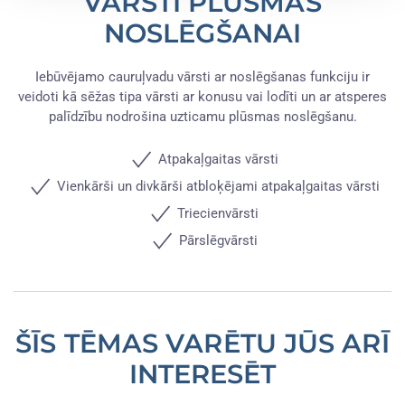
VĀRSTI PLŪSMAS
NOSLĒGŠANAI
Iebūvējamo cauruļvadu vārsti ar noslēgšanas funkciju ir
veidoti kā sēžas tipa vārsti ar konusu vai lodīti un ar atsperes
palīdzību nodrošina uzticamu plūsmas noslēgšanu.
Atpakaļgaitas vārsti
Vienkārši un divkārši atbloķējami atpakaļgaitas vārsti
Triecienvārsti
Pārslēgvārsti
ŠĪS TĒMAS VARĒTU JŪS ARĪ
INTERESĒT