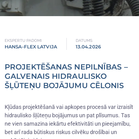
EKSPERTU PADOMI
DATUMS
HANSA-FLEX LATVIJA
13.04.2026
PROJEKTĒŠANAS NEPILNĪBAS –
GALVENAIS HIDRAULISKO
ŠĻŪTEŅU BOJĀJUMU CĒLONIS
Kļūdas projektēšanā vai apkopes procesā var izraisīt
hidraulisko šļūteņu bojājumus un pat plīsumus. Tas
ne vien samazina iekārtu efektivitāti un pieejamību,
bet arī rada būtiskus riskus cilvēku drošībai un