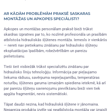
AR KĀDĀM PROBLĒMĀM PRAKSĒ SASKARAS
MONTĀŽAS UN APKOPES SPECIĀLISTI?
Apkopes un montāžas personālam praksē bieži trūkst
skaidras izpratnes par to, ko nozīmē profesionāla un prasībām
atbilstoša hidrauliskās šļūtenes montāža. Iemesls ir vienkāršs
— nereti nav pietiekamu zināšanu par hidraulisko šļūteņu
ekspluatācijas īpašībām, robežvērtībām un pareizu
pielietošanu.
Tieši šeit visbiežāk trūkst specializētu zināšanu par
hidraulisko līniju tehnoloģiju. Informācija par pieļaujamo
liekuma rādiusu, savērpuma nepieļaujamību, temperatūras
noturību, šļūtenes garuma izmaiņām spiediena ietekmē, kā arī
par pareizu šļūteņu savienojumu pievilkšanu bieži vien tiek
apgūta fragmentāri, nevis sistemātiski.
Tāpat daudzi nezina, kad hidrauliskā šļūtene ir jānomaina.
Nepareiza produkta izvēle vai neatbilstoša montāža var izraisīt