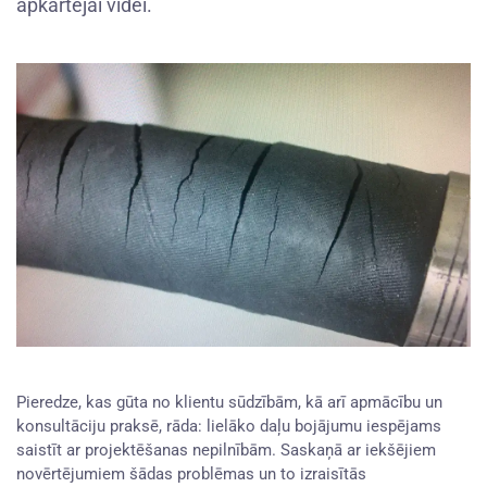
apkārtējai videi.
Pieredze, kas gūta no klientu sūdzībām, kā arī apmācību un
konsultāciju praksē, rāda: lielāko daļu bojājumu iespējams
saistīt ar projektēšanas nepilnībām. Saskaņā ar iekšējiem
novērtējumiem šādas problēmas un to izraisītās