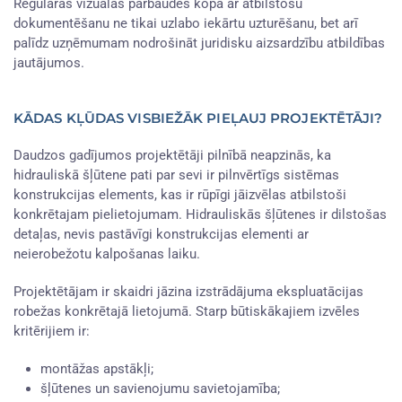
Regulāras vizuālās pārbaudes kopā ar atbilstošu
dokumentēšanu ne tikai uzlabo iekārtu uzturēšanu, bet arī
palīdz uzņēmumam nodrošināt juridisku aizsardzību atbildības
jautājumos.
KĀDAS KĻŪDAS VISBIEŽĀK PIEĻAUJ PROJEKTĒTĀJI?
Daudzos gadījumos projektētāji pilnībā neapzinās, ka
hidrauliskā šļūtene pati par sevi ir pilnvērtīgs sistēmas
konstrukcijas elements, kas ir rūpīgi jāizvēlas atbilstoši
konkrētajam pielietojumam. Hidrauliskās šļūtenes ir dilstošas
detaļas, nevis pastāvīgi konstrukcijas elementi ar
neierobežotu kalpošanas laiku.
Projektētājam ir skaidri jāzina izstrādājuma ekspluatācijas
robežas konkrētajā lietojumā. Starp būtiskākajiem izvēles
kritērijiem ir:
montāžas apstākļi;
šļūtenes un savienojumu savietojamība;