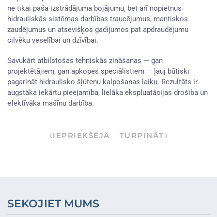
ne tikai paša izstrādājuma bojājumu, bet arī nopietnus
hidrauliskās sistēmas darbības traucējumus, mantiskos
zaudējumus un atsevišķos gadījumos pat apdraudējumu
cilvēku veselībai un dzīvībai.
Savukārt atbilstošas tehniskās zināšanas — gan
projektētājiem, gan apkopes speciālistiem — ļauj būtiski
pagarināt hidraulisko šļūteņu kalpošanas laiku. Rezultāts ir
augstāka iekārtu pieejamība, lielāka ekspluatācijas drošība un
efektīvāka mašīnu darbība.
IEPRIEKŠĒJĀ
TURPINĀT
SEKOJIET MUMS