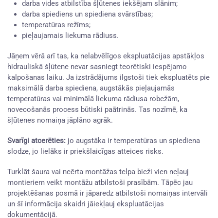
darba vides atbilstība šļūtenes iekšējam slānim;
darba spiediens un spiediena svārstības;
temperatūras režīms;
pieļaujamais liekuma rādiuss.
Jāņem vērā arī tas, ka nelabvēlīgos ekspluatācijas apstākļos
hidrauliskā šļūtene nevar sasniegt teorētiski iespējamo
kalpošanas laiku. Ja izstrādājums ilgstoši tiek ekspluatēts pie
maksimālā darba spiediena, augstākās pieļaujamās
temperatūras vai minimālā liekuma rādiusa robežām,
novecošanās process būtiski paātrinās. Tas nozīmē, ka
šļūtenes nomaiņa jāplāno agrāk.
Svarīgi atcerēties:
jo augstāka ir temperatūras un spiediena
slodze, jo lielāks ir priekšlaicīgas atteices risks.
Turklāt šaura vai neērta montāžas telpa bieži vien neļauj
montieriem veikt montāžu atbilstoši prasībām. Tāpēc jau
projektēšanas posmā ir jāparedz atbilstoši nomaiņas intervāli
un šī informācija skaidri jāiekļauj ekspluatācijas
dokumentācijā.