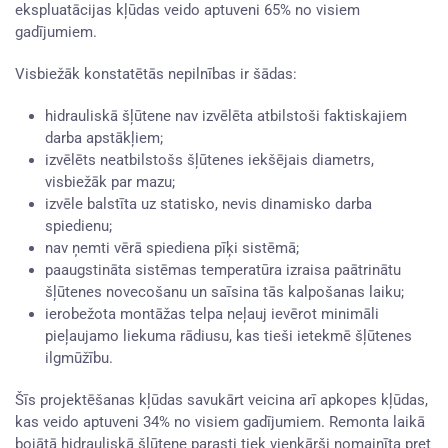
ekspluatācijas kļūdas veido aptuveni 65% no visiem
gadījumiem.
Visbiežāk konstatētās nepilnības ir šādas:
hidrauliskā šļūtene nav izvēlēta atbilstoši faktiskajiem
darba apstākļiem;
izvēlēts neatbilstošs šļūtenes iekšējais diametrs,
visbiežāk par mazu;
izvēle balstīta uz statisko, nevis dinamisko darba
spiedienu;
nav ņemti vērā spiediena pīķi sistēmā;
paaugstināta sistēmas temperatūra izraisa paātrinātu
šļūtenes novecošanu un saīsina tās kalpošanas laiku;
ierobežota montāžas telpa neļauj ievērot minimāli
pieļaujamo liekuma rādiusu, kas tieši ietekmē šļūtenes
ilgmūžību.
Šīs projektēšanas kļūdas savukārt veicina arī apkopes kļūdas,
kas veido aptuveni 34% no visiem gadījumiem. Remonta laikā
bojātā hidrauliskā šļūtene parasti tiek vienkārši nomainīta pret