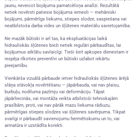
jaunu, neveicot bojājuma pamatcēloņa analīzi. Rezultātā
netiek novērsti patiesie bojājuma iemesli — mehāniski
bojājumi, pārmērīgs liekums, stiepes slodze, saspiešana vai
neatbilstoša darba vides un šļūtenes materiālu savietojamība.
Ne mazāk būtiski ir arī tas, ka ekspluatācijas laikā
hidrauliskās šļūtenes bieži netiek regulāri pārbaudītas, lai
bojājumus atklātu savlaicīgi. Tieši šeit apkopes dienestam ir
iespēja rīkoties preventīvi un būtiski uzlabot iekārtu
pieejamību.
Vienkārša vizuālā pārbaude ietver hidrauliskās šļūtenes ārējā
slāņa stāvokļa novērtēšanu — jāpārbauda, vai nav plaisu,
burbuļu, nodiluma pazīmju vai deformāciju. Tāpat
jāpārliecinās, vai montāža veikta atbilstoši tehniskajām
prasībām, proti, vai nav pārāk mazu liekuma rādiuzu,
pārmērīgas stiepes slodzes vai šļūtenes savērpuma. Tikpat
svarīgi ir pārbaudīt savienojumu hermētiskumu un to, vai
armatūra ir uzstādīta korekti.