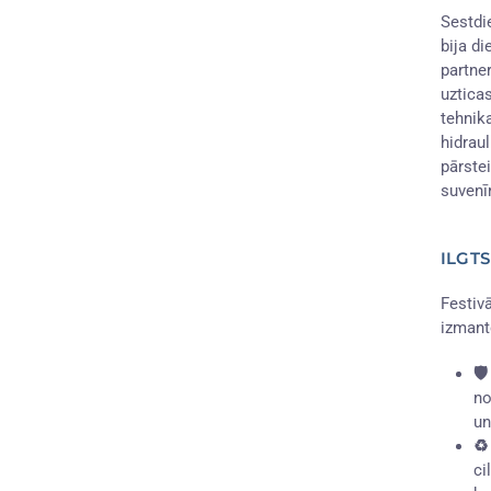
Sestdi
bija d
partne
uztica
tehnik
hidrau
pārste
suvenī
ILGTS
Festiv
izman
🛡
no
un
♻️
ci