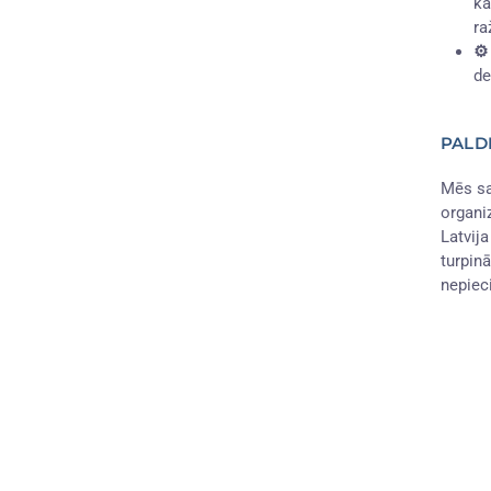
ka
ra
⚙️
de
PALDI
Mēs sa
organi
Latvij
turpin
nepiec