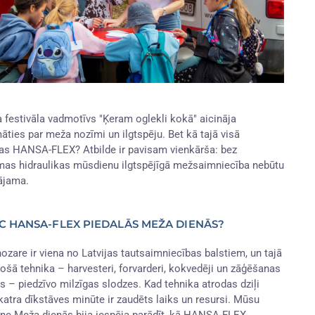
a festivāla vadmotīvs "Ķeram oglekli kokā" aicināja
āties par meža nozīmi un ilgtspēju. Bet kā tajā visā
jas HANSA-FLEX? Atbilde ir pavisam vienkārša: bez
mas hidraulikas mūsdienu ilgtspējīgā mežsaimniecība nebūtu
ājama.
C HANSA-FLEX PIEDALĀS MEŽA DIENĀS?
ozare ir viena no Latvijas tautsaimniecības balstiem, un tajā
jošā tehnika – harvesteri, forvarderi, kokvedēji un zāģēšanas
as – piedzīvo milzīgas slodzes. Kad tehnika atrodas dziļi
katra dīkstāves minūte ir zaudēts laiks un resursi. Mūsu