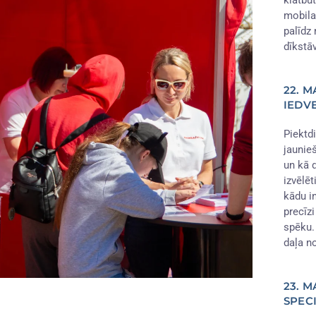
klātbū
mobila
palīdz
dīkstā
22. 
IEDV
Piektdi
jaunieš
un kā 
izvēlēt
kādu in
precīz
spēku.
daļa n
23. M
SPEC