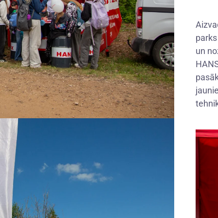
Aizva
parks
un no
HANSA
pasāk
jauni
tehnik