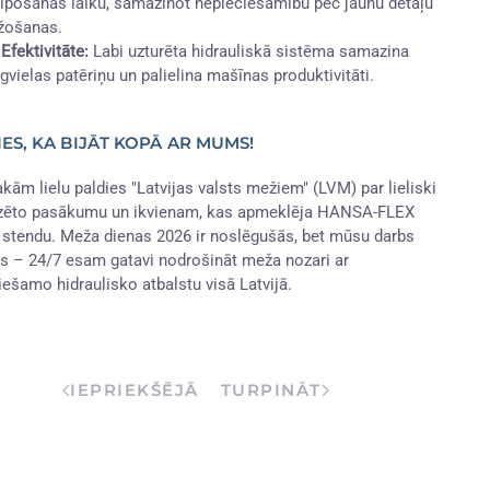
lpošanas laiku, samazinot nepieciešamību pēc jaunu detaļu
žošanas.
 Efektivitāte:
Labi uzturēta hidrauliskā sistēma samazina
gvielas patēriņu un palielina mašīnas produktivitāti.
ES, KA BIJĀT KOPĀ AR MUMS!
kām lielu paldies "Latvijas valsts mežiem" (LVM) par lieliski
zēto pasākumu un ikvienam, kas apmeklēja HANSA-FLEX
a stendu. Meža dienas 2026 ir noslēgušās, bet mūsu darbs
ās – 24/7 esam gatavi nodrošināt meža nozari ar
iešamo hidraulisko atbalstu visā Latvijā.
IEPRIEKŠĒJĀ
TURPINĀT