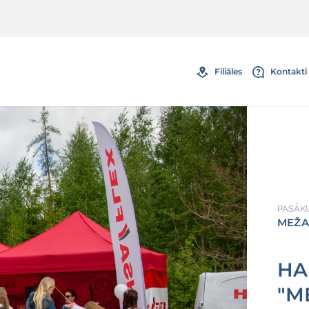
Filiāles
Kontakti 
PASĀK
MEŽA
HA
"M