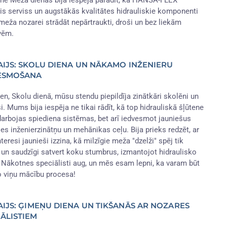
tne Meža dienās bija iespēja parādīt, kā HANSA-FLEX
is serviss un augstākās kvalitātes hidrauliskie komponenti
 meža nozarei strādāt nepārtraukti, droši un bez liekām
vēm.
MAIJS: SKOLU DIENA UN NĀKAMO INŽENIERU
ESMOŠANA
en, Skolu dienā, mūsu stendu piepildīja zinātkāri skolēni un
i. Mums bija iespēja ne tikai rādīt, kā top hidrauliskā šļūtene
darbojas spiediena sistēmas, bet arī iedvesmot jauniešus
ies inženierzinātņu un mehānikas ceļu. Bija prieks redzēt, ar
teresi jaunieši izzina, kā milzīgie meža "dzelži" spēj tik
i un saudzīgi satvert koku stumbrus, izmantojot hidraulisko
 Nākotnes speciālisti aug, un mēs esam lepni, ka varam būt
o viņu mācību procesa!
AIJS: ĢIMEŅU DIENA UN TIKŠANĀS AR NOZARES
IĀLISTIEM