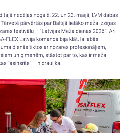
dītajā nedēļas nogalē, 22. un 23. maijā, LVM dabas
 Tērvetē pārvērtās par Baltijā lielāko meža izziņas
zares festivālu – "Latvijas Meža dienas 2026". Arī
-FLEX Latvija komanda bija klāt, lai abās
uma dienās tiktos ar nozares profesionāļiem,
ešiem un ģimenēm, stāstot par to, kas ir meža
as "asinsrite" – hidraulika.