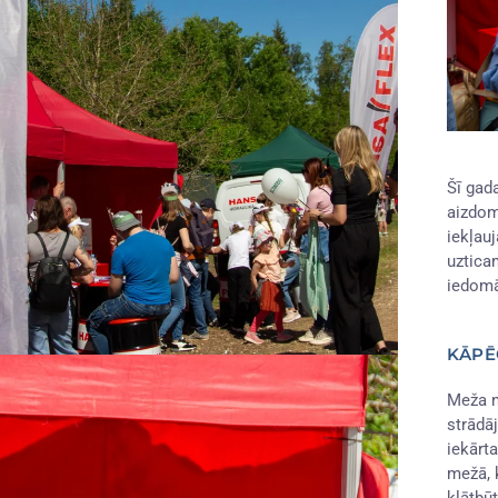
Šī gad
aizdom
iekļau
uztica
iedom
KĀPĒ
Meža n
strādā
iekārt
mežā, 