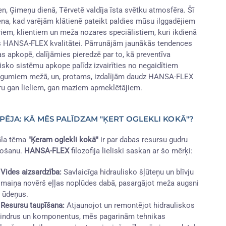
en, Ģimeņu dienā, Tērvetē valdīja īsta svētku atmosfēra. Šī
iena, kad varējām klātienē pateikt paldies mūsu ilggadējiem
riem, klientiem un meža nozares speciālistiem, kuri ikdienā
s HANSA-FLEX kvalitātei. Pārrunājām jaunākās tendences
as apkopē, dalījāmies pieredzē par to, kā preventīva
lisko sistēmu apkope palīdz izvairīties no negaidītiem
igumiem mežā, un, protams, izdalījām daudz HANSA-FLEX
ru gan lieliem, gan maziem apmeklētājiem.
PĒJA: KĀ MĒS PALĪDZAM "ĶERT OGLEKLI KOKĀ"?
āla tēma
"Ķeram oglekli kokā"
ir par dabas resursu gudru
tošanu.
HANSA-FLEX
filozofija lieliski saskan ar šo mērķi:
️ Vides aizsardzība:
Savlaicīga hidraulisko šļūteņu un blīvju
maiņa novērš eļļas noplūdes dabā, pasargājot meža augsni
 ūdeņus.
 Resursu taupīšana:
Atjaunojot un remontējot hidrauliskos
lindrus un komponentus, mēs pagarinām tehnikas