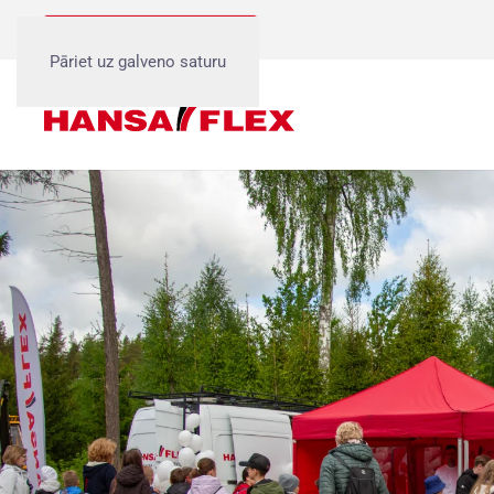
Birojs, Rīga 1:
+371 6738 5933
Pāriet uz galveno saturu